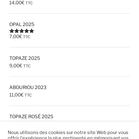
14,00
€
TTC
OPAL 2025
7,00
€
TTC
Note
5.00
sur 5
TOPAZE 2025
9,00
€
TTC
ABOURIOU 2023
11,00
€
TTC
TOPAZE ROSÉ 2025
8,00
€
TTC
Nous utilisons des cookies sur notre site Web pour vous
offrir l'expérience la plus pertinente en mémorisant vos