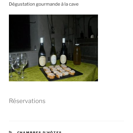
Dégustation gourmande à la cave
Réservations
CATÉGORIES
CHAMBRES D'HÔTES