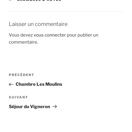
Laisser un commentaire
Vous devez
vous connecter
pour publier un
commentaire.
Navigation
Article
PRÉCÉDENT
de
précédent
Chambre Les Moulins
l’article
Article
SUIVANT
suivant
Séjour du Vigneron