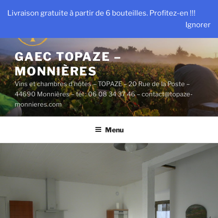
Aller
Livraison gratuite à partir de 6 bouteilles. Profitez-en !!!
au
Ignorer
contenu
principal
GAEC TOPAZE –
MONNIÈRES
Vins et chambres d'hôtes – TOPAZE – 20 Rue de la Poste –
44690 Monnières – tél : 06 08 34 37 46 – contact@topaze-
monnieres.com
Menu