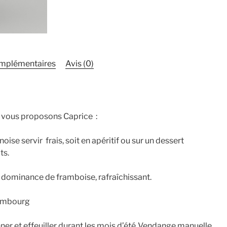
omplémentaires
Avis (0)
 vous proposons Caprice :
e servir frais, soit en apéritif ou sur un dessert
ts.
 dominance de framboise, rafraîchissant.
ambourg
ner et effeuiller durant les mois d’été .Vendange manuelle