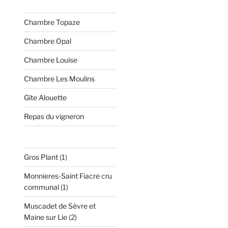
Chambre Topaze
Chambre Opal
Chambre Louise
Chambre Les Moulins
Gîte Alouette
Repas du vigneron
1
Gros Plant
1
produit
Monnieres-Saint Fiacre cru
1
communal
1
produit
Muscadet de Sèvre et
2
Maine sur Lie
2
produits