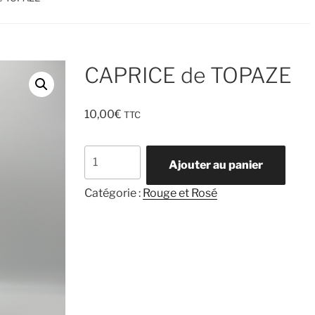
CAPRICE de TOPAZE
10,00
€
TTC
quantité
Ajouter au panier
de
CAPRICE
Catégorie :
Rouge et Rosé
de
TOPAZE