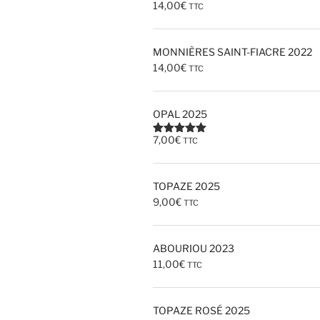
14,00
€
TTC
MONNIÈRES SAINT-FIACRE 2022
14,00
€
TTC
OPAL 2025
7,00
€
TTC
Note
5.00
sur 5
TOPAZE 2025
9,00
€
TTC
ABOURIOU 2023
11,00
€
TTC
TOPAZE ROSÉ 2025