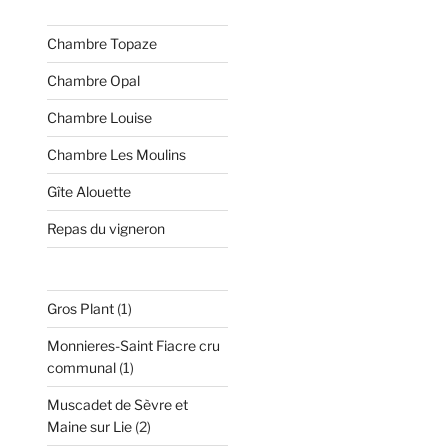
Chambre Topaze
Chambre Opal
Chambre Louise
Chambre Les Moulins
Gîte Alouette
Repas du vigneron
1
Gros Plant
1
produit
Monnieres-Saint Fiacre cru
1
communal
1
produit
Muscadet de Sèvre et
2
Maine sur Lie
2
produits