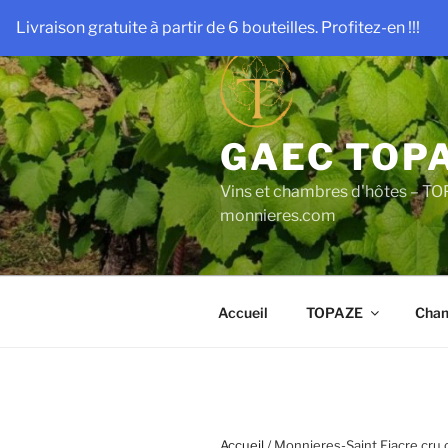
Aller
Livraison gratuite à partir de 6 bouteilles. Profitez-en !!!
au
contenu
principal
GAEC TOP
Vins et chambres d'hôtes – TO
monnieres.com
Accueil
TOPAZE
Cham
Accueil
/ Monnieres-Saint Fiacre cr