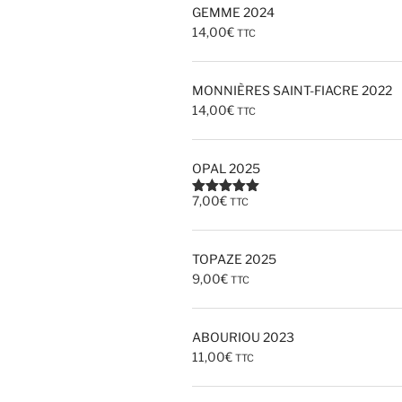
GEMME 2024
14,00
€
TTC
MONNIÈRES SAINT-FIACRE 2022
14,00
€
TTC
OPAL 2025
7,00
€
TTC
Note
5.00
sur 5
TOPAZE 2025
9,00
€
TTC
ABOURIOU 2023
11,00
€
TTC