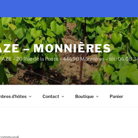
AZE – MONNIÈRES
PAZE – 20 Rue de la Poste – 44690 Monnières – tél : 06 08 
bres d’hôtes
Contact
Boutique
Panier
u communal