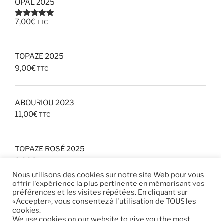
OPAL 2025
7,00
€
TTC
Note
5.00
sur 5
TOPAZE 2025
9,00
€
TTC
ABOURIOU 2023
11,00
€
TTC
TOPAZE ROSÉ 2025
8,00
€
TTC
Nous utilisons des cookies sur notre site Web pour vous
offrir l'expérience la plus pertinente en mémorisant vos
préférences et les visites répétées. En cliquant sur
«Accepter», vous consentez à l'utilisation de TOUS les
cookies.
We use cookies on our website to give you the most