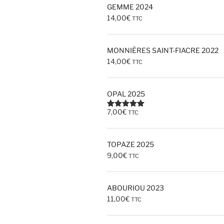
GEMME 2024
14,00
€
TTC
MONNIÈRES SAINT-FIACRE 2022
14,00
€
TTC
OPAL 2025
7,00
€
TTC
Note
5.00
sur 5
TOPAZE 2025
9,00
€
TTC
ABOURIOU 2023
11,00
€
TTC