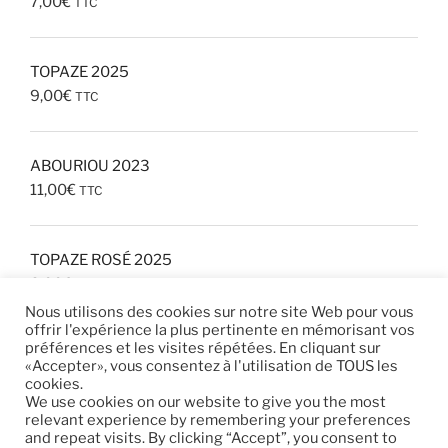
7,00
€
TTC
Note
5.00
sur 5
TOPAZE 2025
9,00
€
TTC
ABOURIOU 2023
11,00
€
TTC
TOPAZE ROSÉ 2025
8,00
€
TTC
Nous utilisons des cookies sur notre site Web pour vous
offrir l'expérience la plus pertinente en mémorisant vos
préférences et les visites répétées. En cliquant sur
«Accepter», vous consentez à l'utilisation de TOUS les
cookies.
We use cookies on our website to give you the most
relevant experience by remembering your preferences
Instagram
and repeat visits. By clicking “Accept”, you consent to