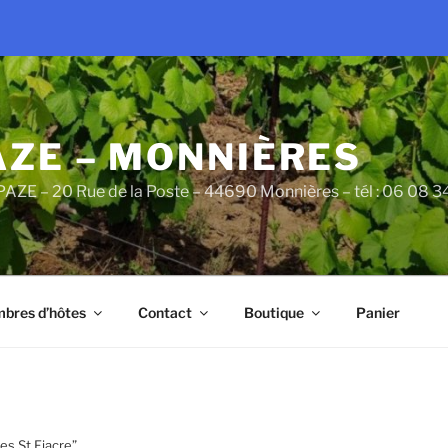
AZE – MONNIÈRES
PAZE – 20 Rue de la Poste – 44690 Monnières – tél : 06 08 
bres d’hôtes
Contact
Boutique
Panier
es St Fiacre”