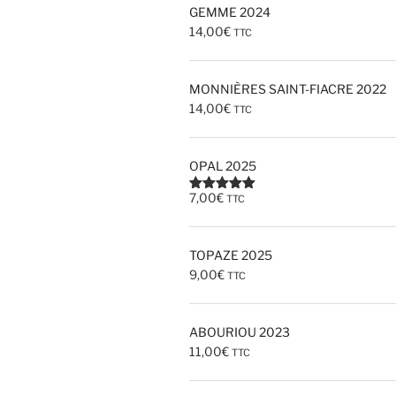
GEMME 2024
14,00
€
TTC
MONNIÈRES SAINT-FIACRE 2022
14,00
€
TTC
OPAL 2025
7,00
€
TTC
Note
5.00
sur 5
TOPAZE 2025
9,00
€
TTC
ABOURIOU 2023
11,00
€
TTC