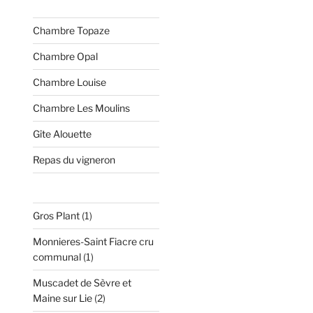
Chambre Topaze
Chambre Opal
Chambre Louise
Chambre Les Moulins
Gîte Alouette
Repas du vigneron
1
Gros Plant
1
produit
Monnieres-Saint Fiacre cru
1
communal
1
produit
Muscadet de Sèvre et
2
Maine sur Lie
2
produits