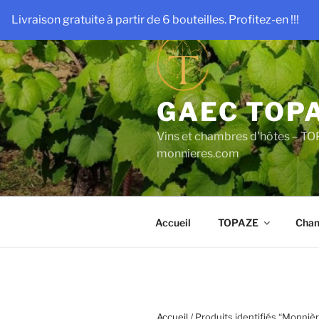
Aller
Livraison gratuite à partir de 6 bouteilles. Profitez-en !!!
au
contenu
principal
GAEC TOP
Vins et chambres d'hôtes – TO
monnieres.com
Accueil
TOPAZE
Cham
Accueil
/ Produits identifiés “Monnièr