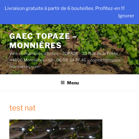
Aller
Livraison gratuite à partir de 6 bouteilles. Profitez-en !!!
au
Ignorer
contenu
principal
GAEC TOPAZE –
MONNIÈRES
Vins et chambres d'hôtes – TOPAZE – 20 Rue de la Poste –
44690 Monnières – tél : 06 08 34 37 46 – contact@topaze-
monnieres.com
Menu
test nat