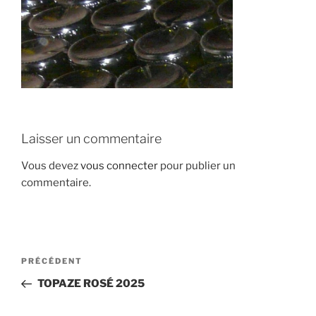
Laisser un commentaire
Vous devez
vous connecter
pour publier un
commentaire.
Navigation
Article
PRÉCÉDENT
de
précédent
TOPAZE ROSÉ 2025
l’article