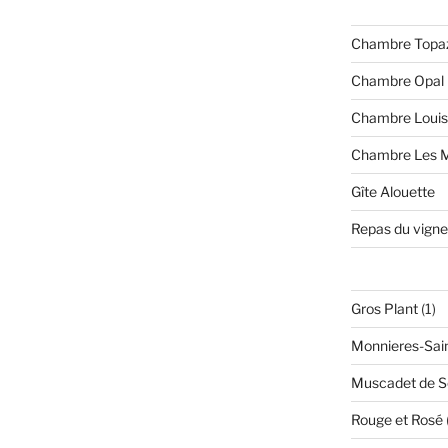
Chambre Topa
Chambre Opal
Chambre Loui
Chambre Les M
Gîte Alouette
Repas du vigne
1
Gros Plant
1
pr
Monnieres-Sai
Muscadet de Sè
Rouge et Rosé