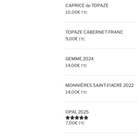
CAPRICE de TOPAZE
10,00
€
TTC
TOPAZE CABERNET FRANC
9,00
€
TTC
GEMME 2024
14,00
€
TTC
MONNIÈRES SAINT-FIACRE 2022
14,00
€
TTC
OPAL 2025
7,00
€
TTC
Note
5.00
sur 5