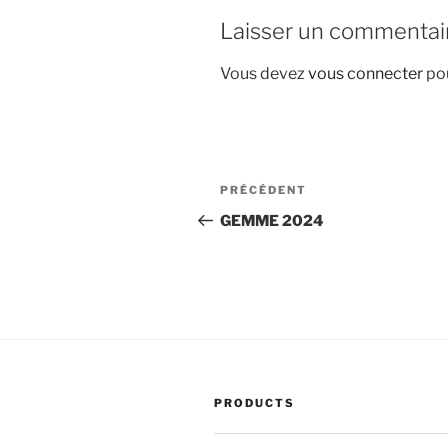
Laisser un commentai
Vous devez
vous connecter
pou
Navigation
Article
PRÉCÉDENT
de
précédent
GEMME 2024
l’article
PRODUCTS