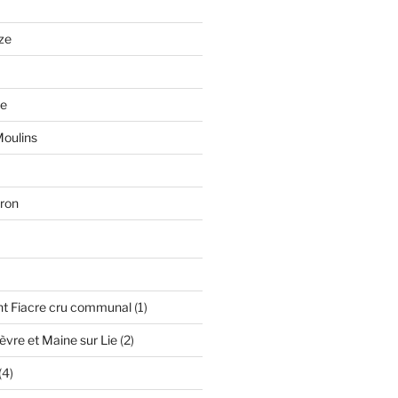
ze
se
oulins
ron
oduit
1
nt Fiacre cru communal
1
produit
2
vre et Maine sur Lie
2
produits
4
4
produits