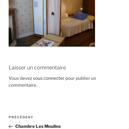
Laisser un commentaire
Vous devez
vous connecter
pour publier un
commentaire.
Navigation
Article
PRÉCÉDENT
de
précédent
Chambre Les Moulins