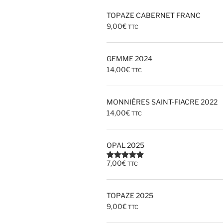
TOPAZE CABERNET FRANC
9,00
€
TTC
GEMME 2024
14,00
€
TTC
MONNIÈRES SAINT-FIACRE 2022
14,00
€
TTC
OPAL 2025
7,00
€
TTC
Note
5.00
sur 5
TOPAZE 2025
9,00
€
TTC