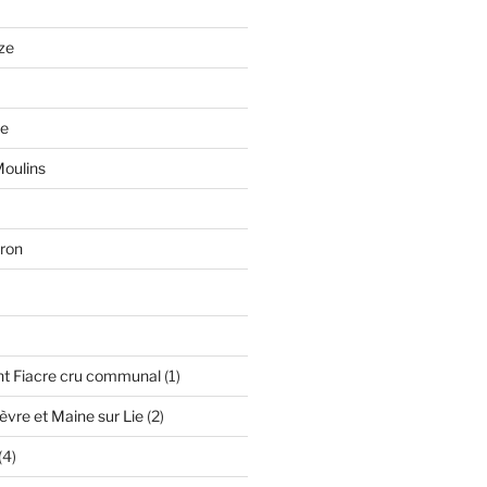
ze
se
oulins
ron
oduit
1
nt Fiacre cru communal
1
produit
2
vre et Maine sur Lie
2
produits
4
4
produits