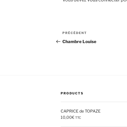
Navigation
Article
PRÉCÉDENT
de
précédent
Chambre Louise
l’article
PRODUCTS
CAPRICE de TOPAZE
10,00
€
TTC