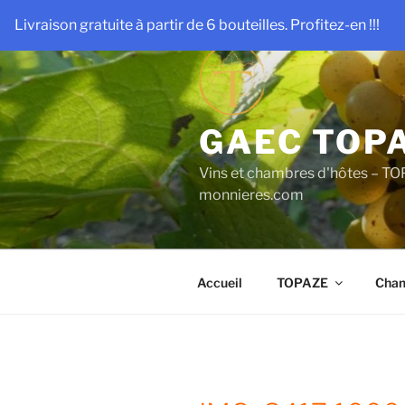
Aller
Livraison gratuite à partir de 6 bouteilles. Profitez-en !!!
au
contenu
principal
GAEC TOP
Vins et chambres d'hôtes – TO
monnieres.com
Accueil
TOPAZE
Cham