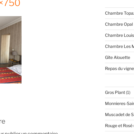
×750
Chambre Topa
Chambre Opal
Chambre Loui
Chambre Les M
Gîte Alouette
Repas du vigne
1
Gros Plant
1
pr
Monnieres-Sai
Muscadet de Sè
re
Rouge et Rosé
r publier un commentaire.