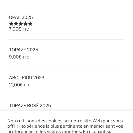
OPAL 2025
7,00
€
TTC
Note
5.00
sur 5
TOPAZE 2025
9,00
€
TTC
ABOURIOU 2023
11,00
€
TTC
TOPAZE ROSÉ 2025
8,00
€
TTC
Nous utilisons des cookies sur notre site Web pour vous
offrir l'expérience la plus pertinente en mémorisant vos
préférences et les visites répétées. En cliquant sur