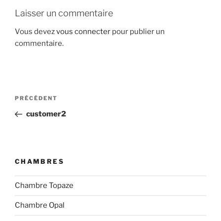
Laisser un commentaire
Vous devez
vous connecter
pour publier un
commentaire.
Navigation
Article
PRÉCÉDENT
de
précédent
customer2
l’article
CHAMBRES
Chambre Topaze
Chambre Opal