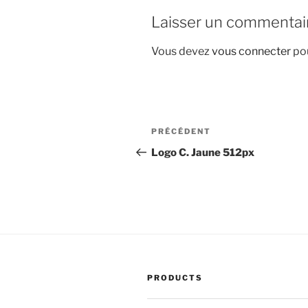
Laisser un commentai
Vous devez
vous connecter
pou
Navigation
Article
PRÉCÉDENT
de
précédent
Logo C. Jaune 512px
l’article
PRODUCTS