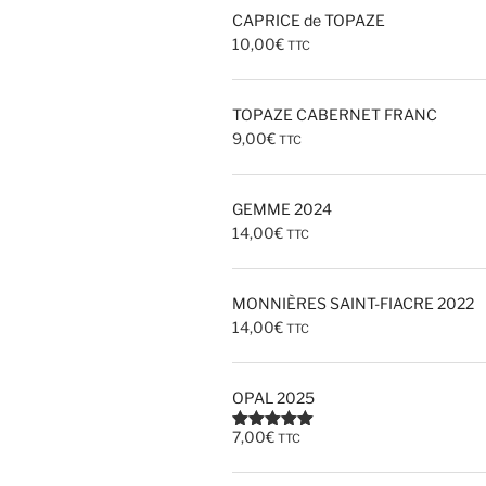
CAPRICE de TOPAZE
10,00
€
TTC
TOPAZE CABERNET FRANC
9,00
€
TTC
GEMME 2024
14,00
€
TTC
MONNIÈRES SAINT-FIACRE 2022
14,00
€
TTC
OPAL 2025
7,00
€
TTC
Note
5.00
sur 5