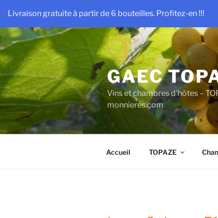
Aller
Livraison gratuite à partir de 6 bouteilles. Profitez-en !!!
au
contenu
principal
GAEC TOP
Vins et chambres d'hôtes – TO
monnieres.com
Accueil
TOPAZE
Cham