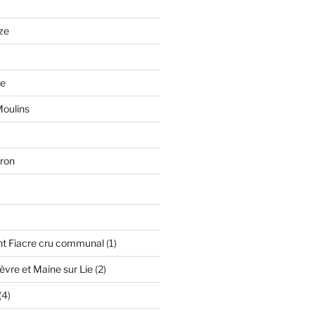
ze
se
oulins
ron
oduit
1
nt Fiacre cru communal
1
produit
2
vre et Maine sur Lie
2
produits
4
4
produits