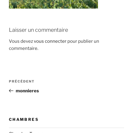
Laisser un commentaire
Vous devez
vous connecter
pour publier un
commentaire.
Navigation
Article
PRÉCÉDENT
de
précédent
monnieres
l’article
CHAMBRES