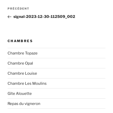
Navigation
Article
PRÉCÉDENT
de
précédent
signal-2023-12-30-112509_002
l’article
CHAMBRES
Chambre Topaze
Chambre Opal
Chambre Louise
Chambre Les Moulins
Gîte Alouette
Repas du vigneron